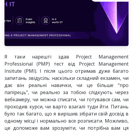
Я таки нарешті здав Project Management
Professional (PMP) тест від Project Management
Insitute (PMI). І після цього отримав дуже багато
запитань звідусіль: наскільки складний екзамен, чи
дає він реальні навички, чи це більше “про
папірець”, чи реально за тобою слідкують через
вебкамеру, чи можна списати, чи готувався сам, чи
проходив курси, чи варто взагалі туди йти. Питань
було так багато, що я вирішив зібрати свій досвід в
одному місці і нормально все розписати. Можливо,
це допоможе вам зрозуміти, чи потрібна вам ця