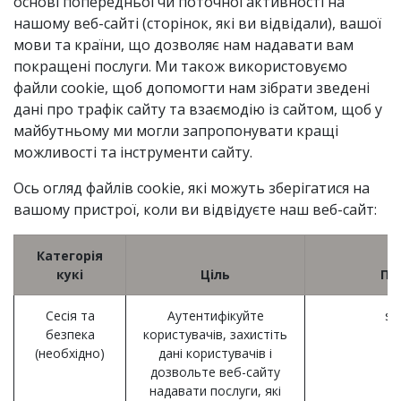
основі попередньої чи поточної активності на
нашому веб-сайті (сторінок, які ви відвідали), вашої
мови та країни, що дозволяє нам надавати вам
покращені послуги. Ми також використовуємо
файли cookie, щоб допомогти нам зібрати зведені
дані про трафік сайту та взаємодію із сайтом, щоб у
майбутньому ми могли запропонувати кращі
можливості та інструменти сайту.
Ось огляд файлів cookie, які можуть зберігатися на
вашому пристрої, коли ви відвідуєте наш веб-сайт:
Категорія
кукі
Ціль
Пр
Сесія та
Аутентифікуйте
se
безпека
користувачів, захистіть
(необхідно)
дані користувачів і
дозвольте веб-сайту
надавати послуги, які